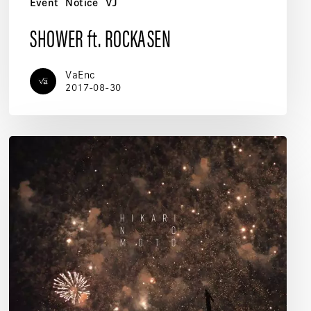
Event
Notice
VJ
SHOWER ft. ROCKASEN
VaEnc
2017-08-30
光
素