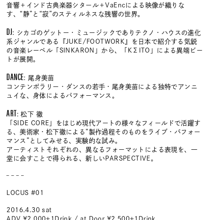
音響＋インド古典楽器シタール＋VaEncによる映像が織りな
す、“静”と“寂”のスティルネスな残響の世界。
DJ
: シカゴのゲットー・ミュージックでありテクノ・ハウスの進化
系ジャンルである『JUKE/FOOTWORK』を日本で紹介する気鋭
の音楽レーベル「SINKARON」から、「KΣITO」による異端ビー
トが展開。
DANCE
: 尾身美苗
コンテンポラリー・ダンスの若手・尾身美苗による独特でアンニ
ュイな、身体によるパフォーマンス。
ART
: 松下 徹
「SIDE CORE」をはじめ現代アートの様々なフィールドで活躍す
る、美術家・松下徹による“製作過程そのものをライブ・パフォー
マンス”としてみせる、実験的な試み。
アーティストそれぞれの、異なるフォーマットによる表現を、一
堂に会すことで得られる、新しいPARSPECTIVE。
– – – –
LOCUS #01
2016.4.30 sat
ADV ¥2,000+1Drink / at Door ¥2,500+1Drink