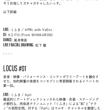
ギリ目指してガチャガチャしたいっす。
以下詳細
LIVE
: くふき / APRL with VaEnc
DJ
: KΣITO (From SHINKARON)
DANCE
: 尾身美苗
LIVE FRACTAL DRAWING
: 松下 徹
– – – –
LOCUS #01
音楽・映像・パフォーマンス・コンテンポラリーアートを融合さ
せた、知的興奮の体感をコンセプトに季節開催されるイベントの
第一回。
LIVE
: くふき / Aprl
徹底的にアートディレクションされた映像・衣装・ステージング
が鮮烈な、肉体派テクノユニット「くふき」による“和”と“テク
ノ”の祝祭空間。対する「Aprl」はマルチ・チャンネルを駆使した