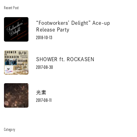
Recent Post
“Footworkers’ Delight” Ace-up
Release Party
2018-10-13
SHOWER ft. ROCKASEN
2017-08-30
光素
2017-08-11
Category