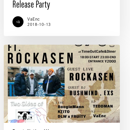
Release Party
VaEnc
2018-10-13
SHOWER
ft.
ROCKASEN