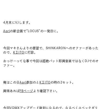
4月末にVJします。
Aprl
の新企画で”LOCUS”の一発目に。
今回マキさんよりの要望で、SHINKARONへのオファーがあった
ので、
KΣITO
に打診。
おっけーってな事で今回は超絶パット即興音楽ではなくDJでのオ
ファー。
俺はこの日
Aprl
参加のと
KΣITO
の時の2セット。
興味あれば
FBページ
より確認下さい。
今回VDMXアップデード後初になるので、なるべくスペックギリ