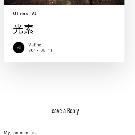
Others
VJ
光素
VaEnc
2017-08-11
Leave a Reply
My comment is..