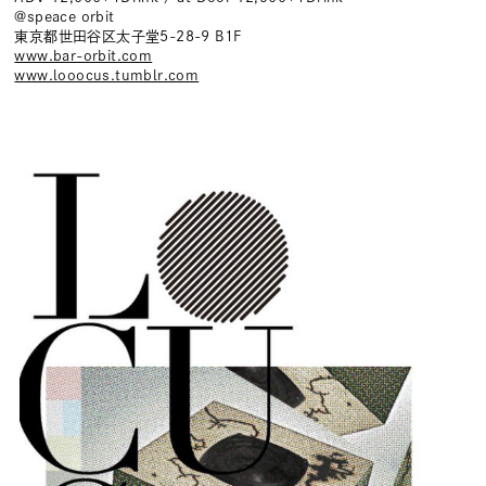
@speace orbit
東京都世田谷区太子堂5-28-9 B1F
www.bar-orbit.com
www.looocus.tumblr.com