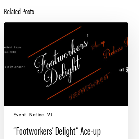
Related Posts
“Footworkers’
Delight”
Ace-
up
Release
Party
Event
Notice
VJ
“Footworkers’ Delight” Ace-up