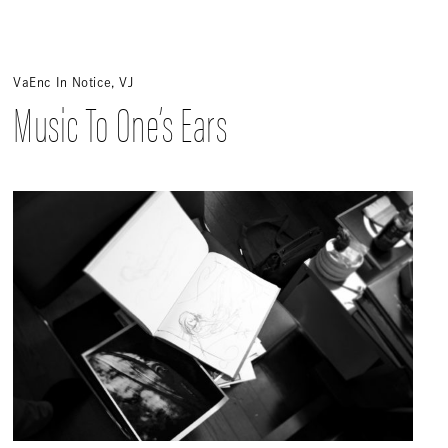
VaEnc
In
Notice
,
VJ
Music To One’s Ears