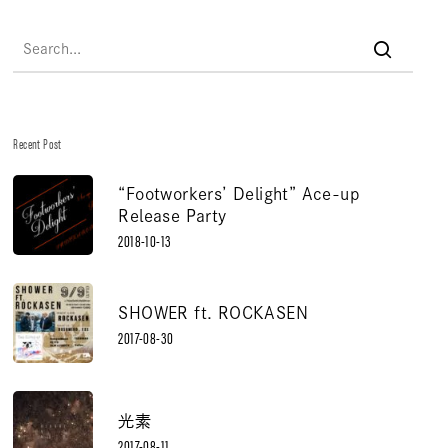
Recent Post
“Footworkers’ Delight” Ace-up
Release Party
2018-10-13
SHOWER ft. ROCKASEN
2017-08-30
光素
2017-08-11