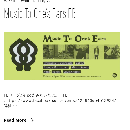
VaEnc
In
Event
,
Notice
,
VJ
Music To One’s Ears FB
FBページが出来たみたいだよ。 FB
: https://www.facebook.com/events/124863654513934/
詳細 …
Read More