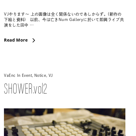
VJやります〜 上の画像は全く関係ないのであしからず。(新作の
下絵と資料) 以前、今は亡きNum Galleryに於いて即興ライブ共
演をした田中 …
Read More
VaEnc
In
Event
,
Notice
,
VJ
SHOWER.vol2